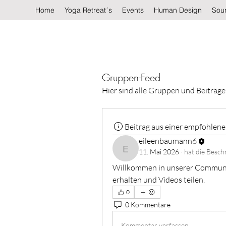
Home
Yoga Retreat´s
Events
Human Design
Sou
Gruppen-Feed
Hier sind alle Gruppen und Beiträge 
Beitrag aus einer empfohlen
eileenbaumann6
11. Mai 2026
·
hat die Besch
eileenbaumann6
Willkommen in unserer Communit
erhalten und Videos teilen.
0
0 Kommentare
Kommentar verfassen...