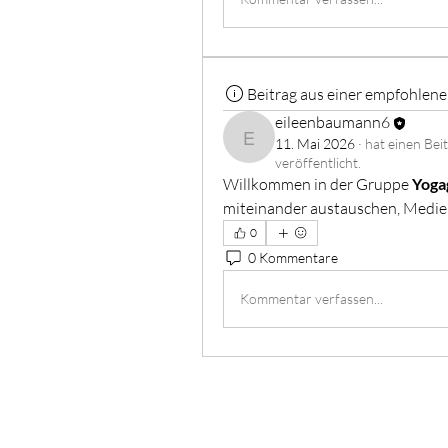
Beitrag aus einer empfohlen
eileenbaumann6
11. Mai 2026
·
hat einen Beit
eileenbaumann6
veröffentlicht.
Willkommen in der Gruppe 
Yoga
miteinander austauschen, Medien 
0
0 Kommentare
Kommentar verfassen...