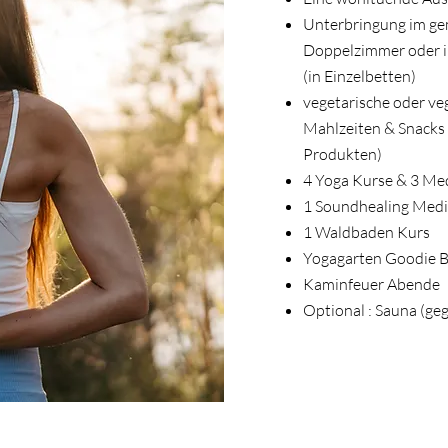
Unterbringung im ge
Doppelzimmer oder i
(in Einzelbetten)
vegetarische oder v
Mahlzeiten & Snacks 
Produkten)
4 Yoga Kurse & 3 Me
1 Soundhealing Medi
1 Waldbaden Kurs
Yogagarten Goodie B
Kaminfeuer Abende
Optional : Sauna (ge