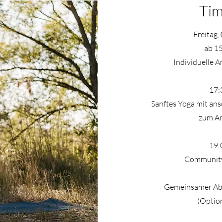
Tim
Freitag,
ab 1
Individuelle A
17:
Sanftes Yoga mit an
zum A
19:
Communit
Gemeinsamer Ab
(Optio