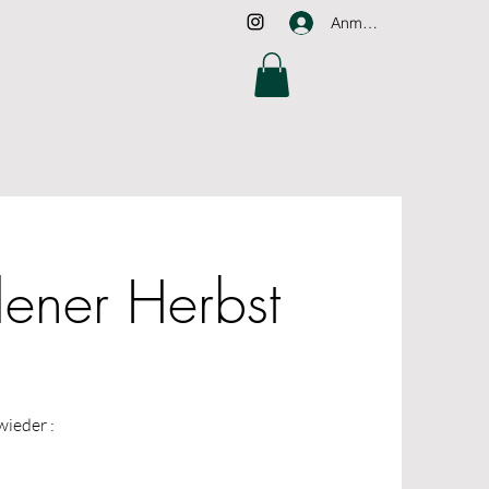
Anmelden
dener Herbst
wieder :