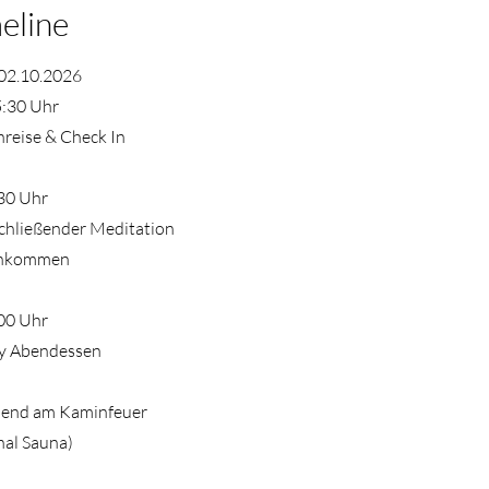
eline
 02.10.2026
5:30 Uhr
nreise & Check In
30 Uhr
schließender Meditation
nkommen
00 Uhr
y Abendessen
end am Kaminfeuer
nal Sauna)